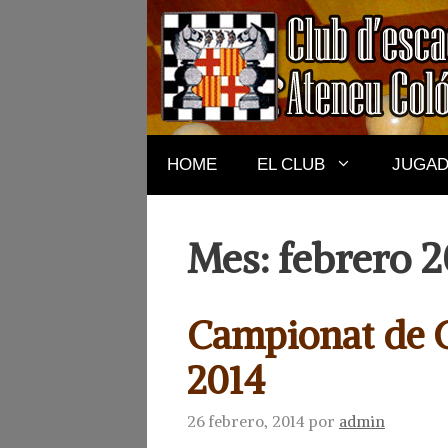
Saltar
al
contenido
HOME
EL CLUB
JUGA
Mes:
febrero 2
Campionat de C
2014
26 febrero, 2014
por
admin