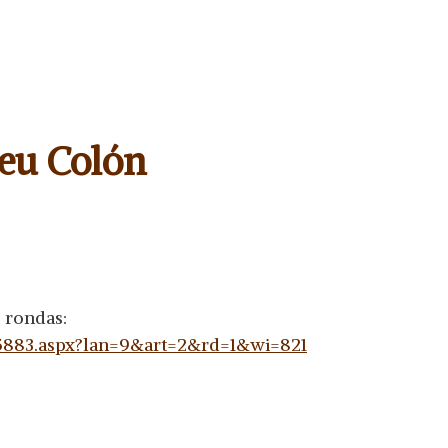
neu Colón
s rondas:
125883.aspx?lan=9&art=2&rd=1&wi=821