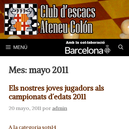
Saltar
al
contenido
MENÚ
Mes:
mayo 2011
Els nostres joves jugadors als
campionats d´edats 2011
20 mayo, 2011
por
admin
A la categoria sots14