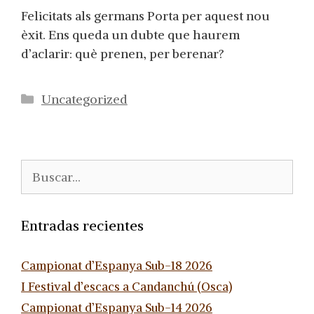
Felicitats als germans Porta per aquest nou
èxit. Ens queda un dubte que haurem
d’aclarir: què prenen, per berenar?
Categorías
Uncategorized
Buscar:
Entradas recientes
Campionat d’Espanya Sub-18 2026
I Festival d’escacs a Candanchú (Osca)
Campionat d’Espanya Sub-14 2026