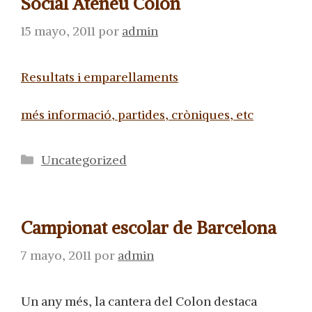
Social Ateneu Colon
15 mayo, 2011
por
admin
Resultats i emparellaments
més informació, partides, cròniques, etc
Categorías
Uncategorized
Campionat escolar de Barcelona
7 mayo, 2011
por
admin
Un any més, la cantera del Colon destaca