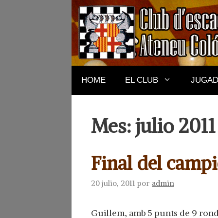
Saltar
al
contenido
HOME
EL CLUB
JUGA
Mes:
julio 2011
Final del camp
20 julio, 2011
por
admin
Guillem, amb 5 punts de 9 ronde