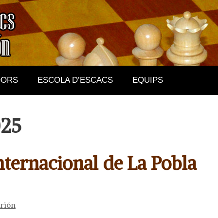
DORS
ESCOLA D’ESCACS
EQUIPS
025
ternacional de La Pobla
rrión