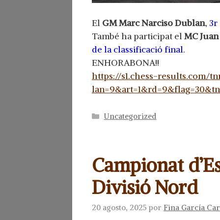
El
GM Marc Narciso Dublan
,
3r 
També ha participat el
MC Juan
de la classificació final
.
ENHORABONA!!
https://s1.chess-results.com/t
lan=9&art=1&rd=9&flag=30&t
Categorías
Uncategorized
Campionat d’Es
Divisió Nord
20 agosto, 2025
por
Fina García Ca