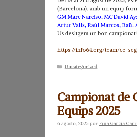
Del 18 al 21 d’agost de 2025, e
(Barcelona), amb un equip form
GM Marc Narciso, MC David Ayz
Artur Valls, Raúl Marcos, Raül
Us desitgem un bon campionat!
https://info64.org/team/ce-se
Categorías
Uncategorized
Campionat de 
Equips 2025
6 agosto, 2025
por
Fina García Carr