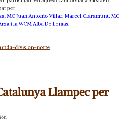
stem participant en aquest campionat a Sabadell
at per:
a, MC Juan Antonio Villar, Marcel Claramunt, MC
 Arza i la WCM Alba De Lomas.
gunda-division-norte
Catalunya Llampec per
ión