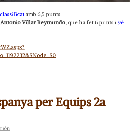
classificat
amb 6,5 punts.
 Antonio Villar Reymundo
, que ha fet 6 punts i
9è
nrWZ.aspx?
no=1192232&SNode=S0
panya per Equips 2a
rrión