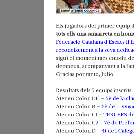
Els jugadors del primer equip d
tots ells una samarreta en hom
Federació Catalana d’Escacs li ha
reconeixement a la seva dedicac
sigut el moment més emotiu de 
dempeus, acompanyant a la famíl
Gracias por tanto, Julio!
Resultats dels 5 equips inscrits:
Ateneu Colon DH –
5è de la cla
Ateneu Colon B –
6è de 1 Divisi
Ateneu Colon C1 –
TERCERS de
Ateneu Colon C2 –
7è de Prefe
Ateneu Colon D –
4t de 1 Categ