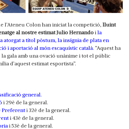
e l’Ateneu Colon han iniciat la competició,
lluint
enatge al nostre estimat Julio Hernando
i
la
 atorgat a títol pòstum, la insígnia de plata en
ió i aportació al món escaquístic català
. ”Aquest ha
la gala amb una ovació unànime i tot el públic
ia d’aquest estimat esportista”.
ssificació general.
ó
i 29è de la general.
 Preferent
i 32è de la general.
rent
i 43è de la general.
oria
i 53è de la general.