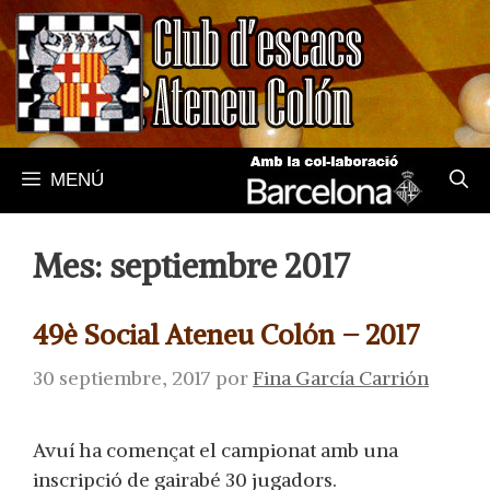
Saltar
al
contenido
MENÚ
Mes:
septiembre 2017
49è Social Ateneu Colón – 2017
30 septiembre, 2017
por
Fina García Carrión
Avuí ha començat el campionat amb una
inscripció de gairabé 30 jugadors.