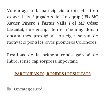
V
olem agrair la participació a tots ells i en
especial als
3 jugadors del 1r equip (
Els MC
Xavier Piñero i l’Artur Valls i el MF César
Lasanta)
, que encapçalen el rànquing donan
encara més prestigi al torneig i servin de
motivació per a les joves promeses Coloneres.
Resultats de la primera ronda gairebé de
llibre, sense cap sorpresa important.
PARTICIPANTS, RONDES I RESULTATS
Categorías
Uncategorized