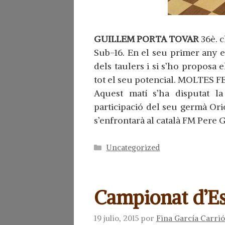
GUILLEM PORTA TOVAR
36è. c
Sub-16. En el seu primer any 
dels taulers i si s’ho proposa 
tot el seu potencial. MOLTES F
Aquest matí s’ha disputat l
participació del seu germà Ori
s’enfrontarà al català FM Pere
Categorías
Uncategorized
Campionat d’E
19 julio, 2015
por
Fina García Carri