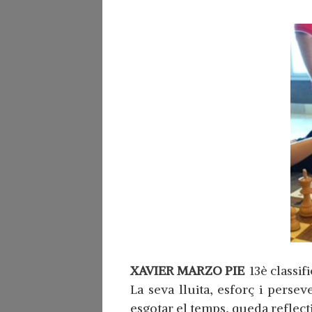
XAVIER MARZO PIE
13è classif
La seva lluita, esforç i persev
esgotar el temps, queda reflect