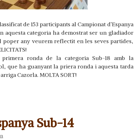
lassificat de 153 participants al Campionat d’Espanya
en aquesta categoria ha demostrat ser un gladiador
el poper any veurem reflectit en les seves partides,
ELICITATS!
a primera ronda de la categoria Sub-18 amb la
ol, que ha guanyant la priera ronda i aquesta tarda
 Garriga Cazorla. MOLTA SORT!
spanya Sub-14
ón