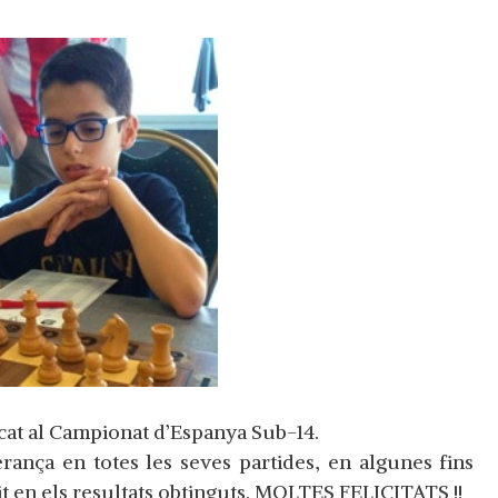
icat al Campionat d’Espanya Sub-14.
erança en totes les seves partides, en algunes fins
it en els resultats obtinguts. MOLTES FELICITATS !!