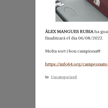
ÀLEX MANGUES RUBIA
ha guan
finalitzarà el dia 06/08/2022.
Molta sort i bon campionat!!
https://info64.org/campeonat
Categorías
Uncategorized