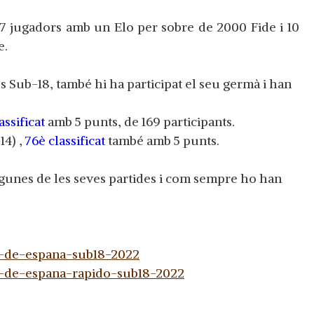
57 jugadors amb un Elo per sobre de 2000 Fide i 10
e.
 Sub-18, també hi ha participat el seu germà i han
assificat
amb 5 punts, de 169 participants.
4) ,
76è classificat
també amb 5 punts.
gunes de les seves partides i com sempre ho han
o-de-espana-sub18-2022
o-de-espana-rapido-sub18-2022