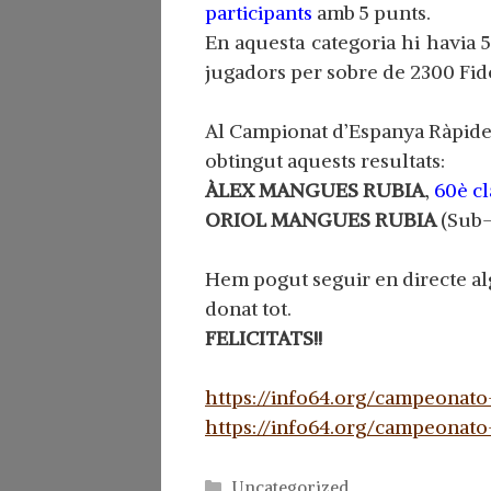
participants
amb 5 punts.
En aquesta categoria hi havia 
jugadors per sobre de 2300 Fid
Al Campionat d’Espanya Ràpides
obtingut aquests resultats:
ÀLEX MANGUES RUBIA
,
60è cl
ORIOL MANGUES RUBIA
(Sub-1
Hem pogut seguir en directe al
donat tot.
FELICITATS!!
https://info64.org/campeonat
https://info64.org/campeonat
Categorías
Uncategorized