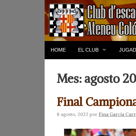
Saltar
al
contenido
HOME
EL CLUB
JUGA
Mes:
agosto 2
Final Campiona
8 agosto, 2022
por
Fina García Car