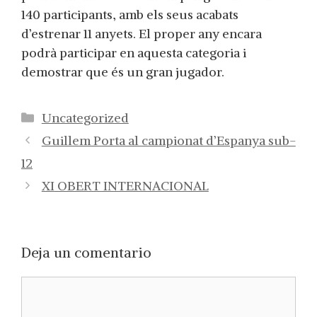
140 participants, amb els seus acabats
d’estrenar 11 anyets. El proper any encara
podrà participar en aquesta categoria i
demostrar que és un gran jugador.
Categorías
Uncategorized
Guillem Porta al campionat d’Espanya sub-
12
XI OBERT INTERNACIONAL
Deja un comentario
Comentario