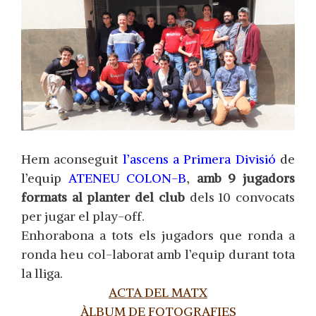
Hem aconseguit
l’ascens a Primera Divisió
de
l’equip
ATENEU COLON-B
,
amb 9 jugadors
formats al planter del club
dels 10 convocats
per jugar el play-off.
Enhorabona a tots els jugadors que ronda a
ronda heu col-laborat amb l’equip durant tota
la lliga.
ACTA DEL MATX
ÀLBUM DE FOTOGRAFIES