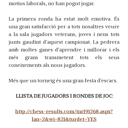
motius
laborals
,
no
han pogut jugar
.
La primera
ronda
ha
estat
molt
emotiva.
És
una gran
satisfacció
per a tots
nosaltres
veure
a la
sala
jugadors
veterans
, joves i
nens
tots
junts
gaudint d’aquest campionat
.
L
a pedrera
amb
moltes
ganes
d’aprendre
i
millorar
i els
més grans
transmetent tots els seus
coneixements als nous jugadors.
Més que
un torneig
és una gran
festa
d’escacs.
LLISTA
DE JUGADORS
I
RONDES
DE JOC
:
http://chess-results.com/tnr191268.aspx?
lan=2&wi=821&turdet=YES