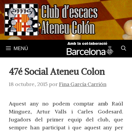
Saltar
al
contenido
MENÚ
47é Social Ateneu Colon
18 octubre, 2015
por
Fina García Carrión
Aquest
any
no
podem comptar
amb Raúl
Minguez
,
Artur
Valls
i Carles
Godesard
.
Jugadors del
primer equip del
club
,
que
sempre han
participat
i
que aquest any
per