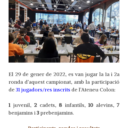
El 29 de gener de 2022, es van jugar la 1a i 2a
ronda d’aquest campionat, amb la participació
de
31 jugadors/res inscrits
de l’Ateneu Colon:
1
juvenil,
2
cadets,
8
infantils,
10
alevins,
7
benjamins i
3
prebenjamins.