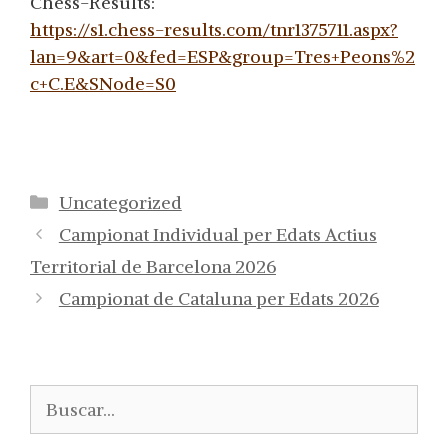
Chess-Results:
https://s1.chess-results.com/tnr1375711.aspx?
lan=9&art=0&fed=ESP&group=Tres+Peons%2
c+C.E&SNode=S0
Categorías
Uncategorized
Campionat Individual per Edats Actius
Territorial de Barcelona 2026
Campionat de Cataluna per Edats 2026
Buscar: