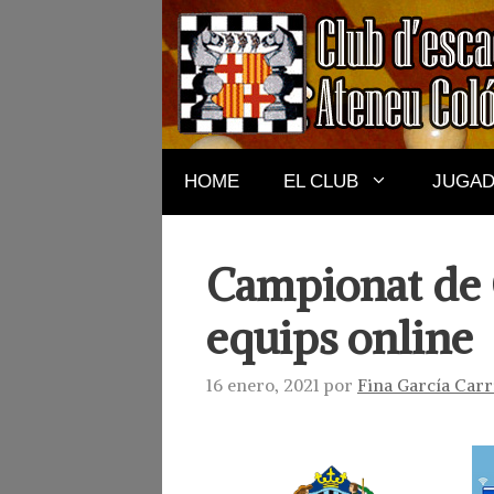
Saltar
al
contenido
HOME
EL CLUB
JUGA
Campionat de 
equips online
16 enero, 2021
por
Fina García Carr