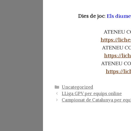
Dies de joc
:
Els diumen
ATENEU COL
https://li
ATENEU COL
https://li
ATENEU COLO
https://l
Categorías
Uncategorized
LLiga GPV per equips online
Campionat de Catalunya per equi