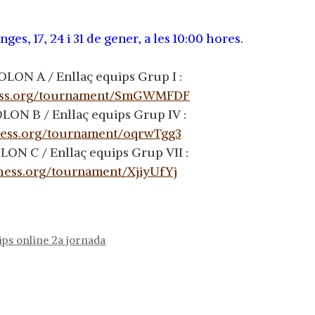
ges, 17, 24 i 31 de gener, a les 10:00 hores.
ON A / Enllaç equips Grup I :
chess.org/tournament/SmGWMFDF
ON B / Enllaç equips Grup IV :
chess.org/tournament/oqrwTgg3
N C / Enllaç equips Grup VII :
ichess.org/tournament/XjiyUfYj
ps online 2a jornada