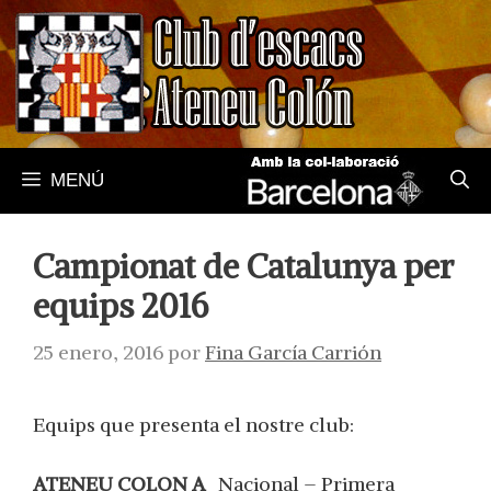
Saltar
al
contenido
MENÚ
Campionat de Catalunya per
equips 2016
25 enero, 2016
por
Fina García Carrión
Equips que presenta el nostre club:
ATENEU COLON A
Nacional – Primera