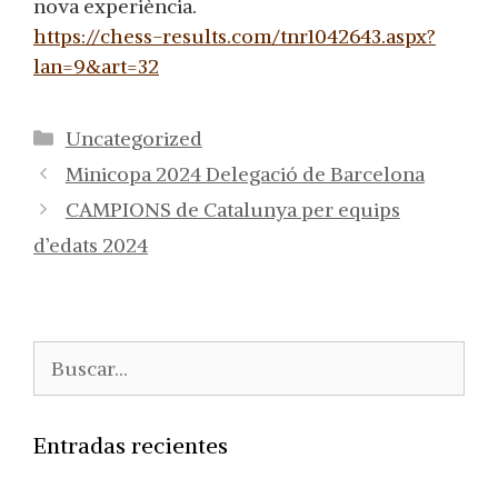
nova experiència.
https://chess-results.com/tnr1042643.aspx?
lan=9&art=32
Categorías
Uncategorized
Minicopa 2024 Delegació de Barcelona
CAMPIONS de Catalunya per equips
d’edats 2024
Buscar:
Entradas recientes