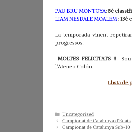
PAU BRU MONTOYA
:
5è classif
LIAM NESDALE MOALEM
:
13è c
La temporada vinent repetiran
progressos.
MOLTES FELICITATS !!
Sou 
l’Ateneu Colón.
Llista de 
Categorías
Uncategorized
Campionat de Catalunya d’Edats
Campionat de Catalunya Sub-10