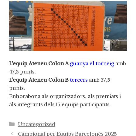
L’equip Ateneu Colon A
guanya el torneig
amb
47,5 punts.
L’equip Ateneu Colon B
tercers
amb 37,5
punts.
Enhorabona als organitzadors, als premiats i
als integrants dels 15 equips participants.
Categorías
Uncategorized
Campionat per Equips Barcelonès 2025