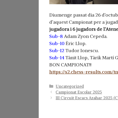
Diumenge passat dia 26 d’octubr
d’aquest Campionat per a jugado
jugadora i 6 jugadors de l’Ate
Sub-8
Adam Zyon Cepeda.
Sub-10
Èric Llop.
Sub-12
Tudor Ionescu.
Sub-14
Tànit Llop, Tàrik Martí 
BON CAMPIONAT!!
https://s2.chess-results.com/
Categorías
Uncategorized
Campionat Escolar 2025
III Circuit Escacs Azahar 2025 (Ca