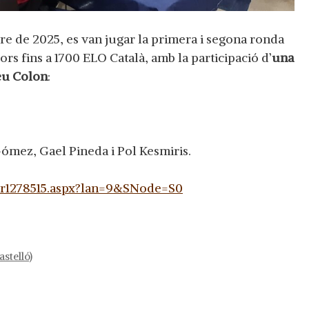
e de 2025, es van jugar la primera i segona ronda
rs fins a 1700 ELO Català, amb la participació d’
una
neu Colon
:
Gómez, Gael Pineda i Pol Kesmiris.
tnr1278515.aspx?lan=9&SNode=S0
stelló)