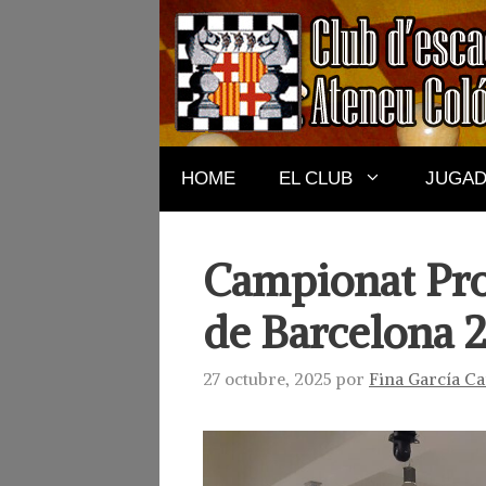
Saltar
al
contenido
HOME
EL CLUB
JUGA
Campionat Prom
de Barcelona 
27 octubre, 2025
por
Fina García C