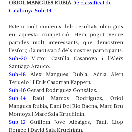
ORIOL MANGUES RUBIA
,
5è
classificat de
Catalunya Sub-14.
Estem molt contents dels resultats obtinguts
en aquesta competició. Hem pogut veure
partides molt interessants, que demostren
l’esforç i la motivació dels nostres participants:
Sub-20
Victor Castilla Casanova i l’Aleix
Santiago Arauco.
Sub-18
Àlex Mangues Rubia, Adrià Alert
Teruelo i l’Erik Casorrán Kappert.
Sub-16
Gerard Rodríguez González.
Sub-14
Raúl Marcos Rodríguez, Oriol
Mangues Rubia, Dani Del Rio Baena, Marc Bru
Montoya i Marc Sala Kruchinin.
Sub-12
Guillem Jové Albaiges, Tànit Llop
Romeo i David Sala Kruchinin.