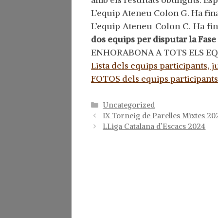
L’equip Ateneu Colon G. Ha fina
L’equip Ateneu Colon C. Ha fin
dos equips per disputar la Fase 
ENHORABONA A TOTS ELS EQU
Lista dels equips participants, ju
FOTOS dels equips participants
Categorías
Uncategorized
IX Torneig de Parelles Mixtes 20
LLiga Catalana d’Escacs 2024