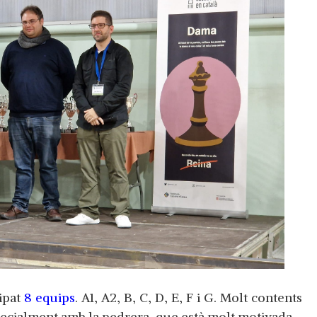
cipat
8 equips
. A1, A2, B, C, D, E, F i G. Molt contents
pecialment amb la pedrera, que està molt motivada.