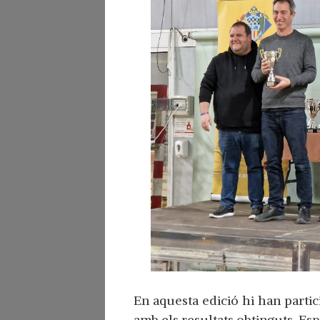
En aquesta edició hi han parti
amb els resultats obtinguts. Es