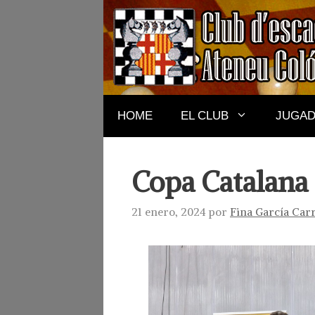
Saltar
al
contenido
HOME
EL CLUB
JUGA
Copa Catalana
21 enero, 2024
por
Fina García Car