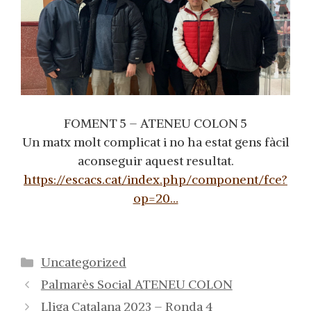
FOMENT 5 – ATENEU COLON 5
Un matx molt complicat i no ha estat gens fàcil
aconseguir aquest resultat.
https://escacs.cat/index.php/component/fce?
op=20…
Categorías
Uncategorized
Palmarès Social ATENEU COLON
Lliga Catalana 2023 – Ronda 4