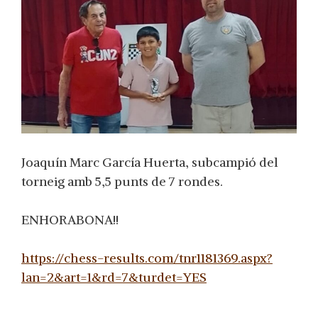
Joaquín Marc García Huerta, subcampió del
torneig amb 5,5 punts de 7 rondes.
ENHORABONA!!
https://chess-results.com/tnr1181369.aspx?
lan=2&art=1&rd=7&turdet=YES