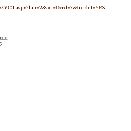
1075901.aspx?lan=2&art=1&rd=7&turdet=YES
ardó
25