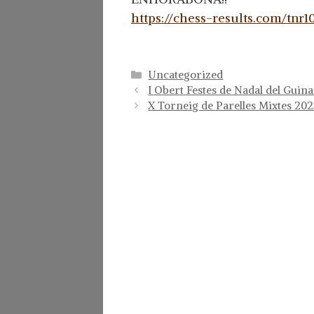
https://chess-results.com/tnr
Categorías
Uncategorized
I Obert Festes de Nadal del Guin
X Torneig de Parelles Mixtes 20