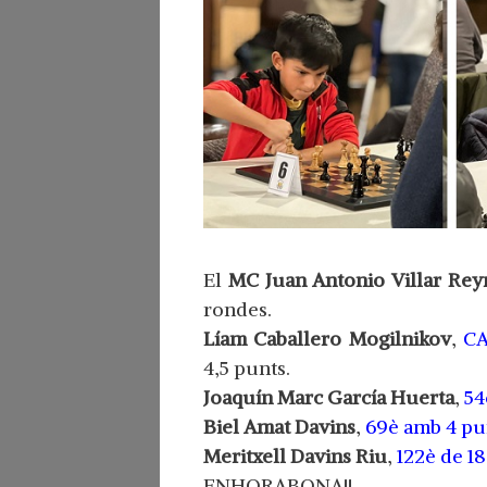
El
MC Juan Antonio Villar Re
rondes.
Líam Caballero Mogilnikov
,
CA
4,5 punts.
Joaquín Marc García Huerta
,
54
Biel Amat Davins
,
69è amb 4 pu
Meritxell Davins Riu
,
122è de 18
ENHORABONA!!