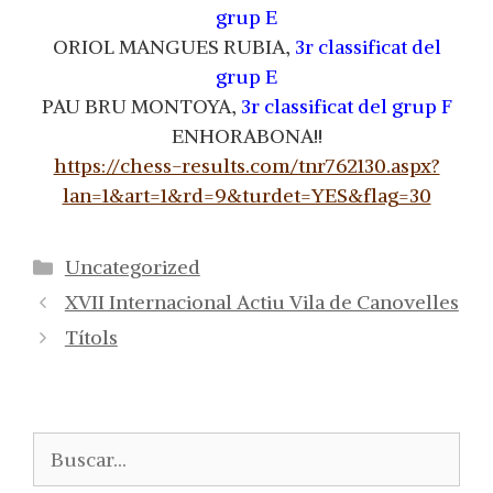
grup E
ORIOL MANGUES RUBIA,
3r classificat del
grup E
PAU BRU MONTOYA,
3r classificat del grup F
ENHORABONA!!
https://chess-results.com/tnr762130.aspx?
lan=1&art=1&rd=9&turdet=YES&flag=30
Categorías
Uncategorized
XVII Internacional Actiu Vila de Canovelles
Títols
Buscar: