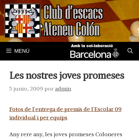
Saltar
al
contenido
MENÚ
Les nostres joves promeses
5 junio, 2009
por
admin
Fotos de l´entrega de premis de l´Escolar 09
individual i per equips
Any rere any, les joves promeses Coloneres