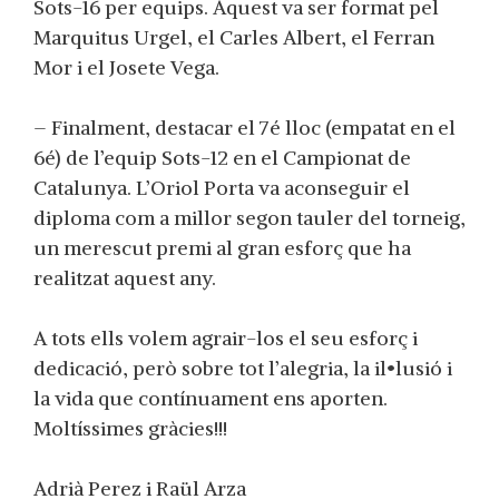
Sots-16 per equips. Aquest va ser format pel
Marquitus Urgel, el Carles Albert, el Ferran
Mor i el Josete Vega.
– Finalment, destacar el 7é lloc (empatat en el
6é) de l’equip Sots-12 en el Campionat de
Catalunya. L’Oriol Porta va aconseguir el
diploma com a millor segon tauler del torneig,
un merescut premi al gran esforç que ha
realitzat aquest any.
A tots ells volem agrair-los el seu esforç i
dedicació, però sobre tot l’alegria, la il•lusió i
la vida que contínuament ens aporten.
Moltíssimes gràcies!!!
Adrià Perez i Raül Arza