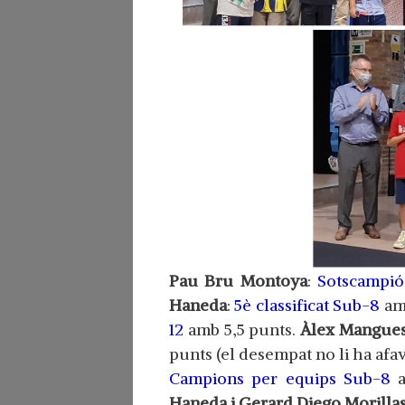
Pau Bru Montoya
:
Sotscampió
Haneda
:
5è classificat Sub-8
am
12
amb 5,5 punts.
Àlex Mangues
punts (el desempat no li ha afa
Campions per equips Sub-8
a
Haneda i Gerard Diego Morillas