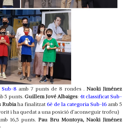
 Sub-8
amb 7 punts de 8 rondes .
Naoki Jiménez
b 5 punts.
Guillem Jové Albaiges
:
4t classificat Sub-
 Rubia
ha finalitzat
6è de la categoria Sub-16
amb 5
vorit i ha quedat a una posició d’aconseguir trofeu)
mb 16,5 punts.
Pau Bru Montoya, Naoki Jiménez
.