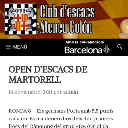
Saltar
al
contenido
MENÚ
OPEN D’ESCACS DE
MARTORELL
14 noviembre, 2011
por
admin
RONDA 8 – Els germans Porta amb 5,5 punts
cada un. Es mantenen dins dels deu primers
llocs del Rànquing del grup «B». (Oriol 6a