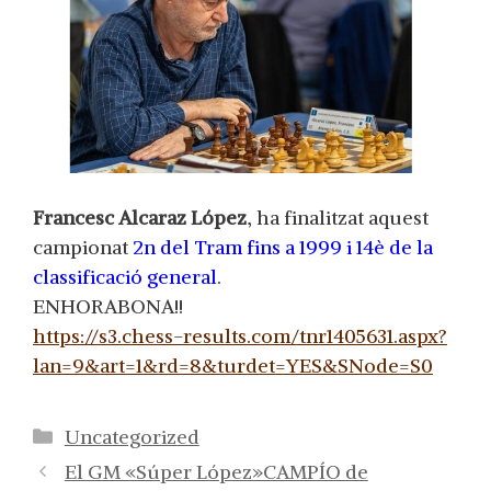
Francesc Alcaraz López
, ha finalitzat aquest
campionat
2n del Tram fins a 1999 i 14è de la
classificació general
.
ENHORABONA!!
https://s3.chess-results.com/tnr1405631.aspx?
lan=9&art=1&rd=8&turdet=YES&SNode=S0
Categorías
Uncategorized
El GM «Súper López»CAMPÍO de