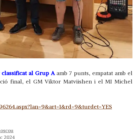
 classificat al Grup A
amb 7 punts, empatat amb el
ació final, el GM Viktor Matviishen i el MI Michel
r896264.aspx?lan=9&art=1&rd=9&turdet=YES
Moscou
ec 2024