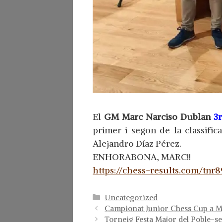
El
GM Marc Narciso Dublan
3r
primer i segon de la classific
Alejandro Díaz Pérez.
ENHORABONA, MARC!!
https://chess-results.com/tn
Categorías
Uncategorized
Campionat Junior Chess Cup a 
Torneig Festa Major del Poble-s