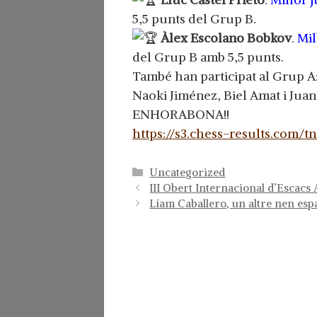
5,5 punts del Grup B.
Àlex Escolano Bobkov
.
Mil
del Grup B amb 5,5 punts.
També han participat al Grup A
Naoki Jiménez, Biel Amat i Juan
ENHORABONA!!
https://s3.chess-results.com
Categorías
Uncategorized
III Obert Internacional d’Escacs 
Líam Caballero, un altre nen es