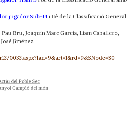
lor jugador Sub-14
i 11è de la Classificació General
: Pau Bru, Joaquín Marc García, Líam Caballero,
 José Jiménez.
/tnr1370033.aspx?lan=9&art=1&rd=9&SNode=S0
Actiu del Poble Sec
panyol Campió del món